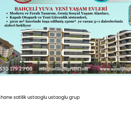
shane
satilik
ustaoglu
ustaoglu grup