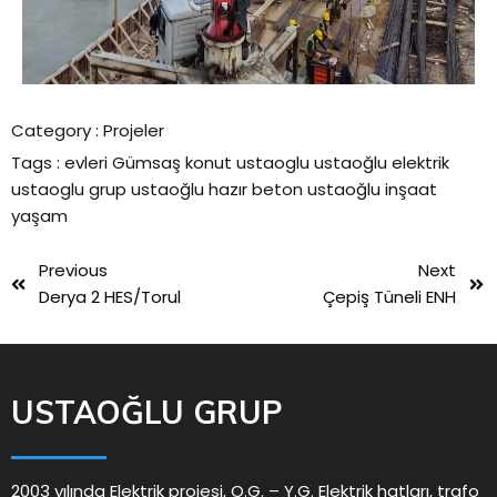
Category :
Projeler
Tags :
evleri
Gümsaş
konut
ustaoglu
ustaoğlu elektrik
ustaoglu grup
ustaoğlu hazır beton
ustaoğlu inşaat
yaşam
Previous
Next
Derya 2 HES/Torul
Çepiş Tüneli ENH
USTAOĞLU GRUP
2003 yılında Elektrik projesi, O.G. – Y.G. Elektrik hatları, trafo