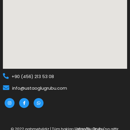
+90 (456) 213 53 08
info@ustaoglugrubu.com
© 2022
aahmetyildiz
| Tüm hakları
Ustaoğlu Grubu
'na aittir.